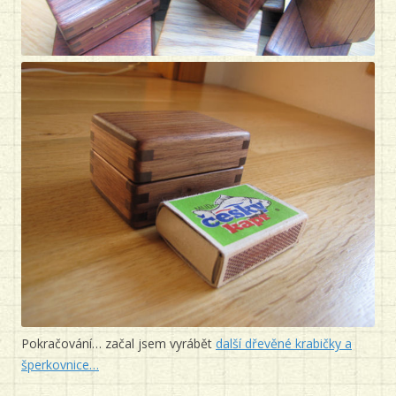
Pokračování… začal jsem vyrábět
další dřevěné krabičky a
šperkovnice…