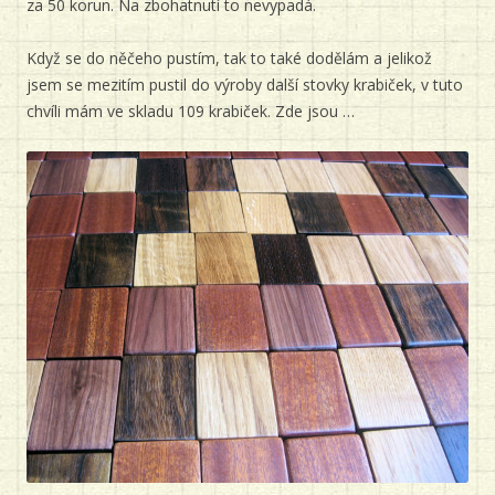
za 50 korun. Na zbohatnutí to nevypadá.
Když se do něčeho pustím, tak to také dodělám a jelikož
jsem se mezitím pustil do výroby další stovky krabiček, v tuto
chvíli mám ve skladu 109 krabiček. Zde jsou …