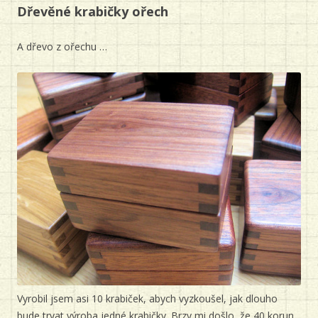
Dřevěné krabičky ořech
A dřevo z ořechu …
Vyrobil jsem asi 10 krabiček, abych vyzkoušel, jak dlouho
bude trvat výroba jedné krabičky. Brzy mi došlo, že 40 korun