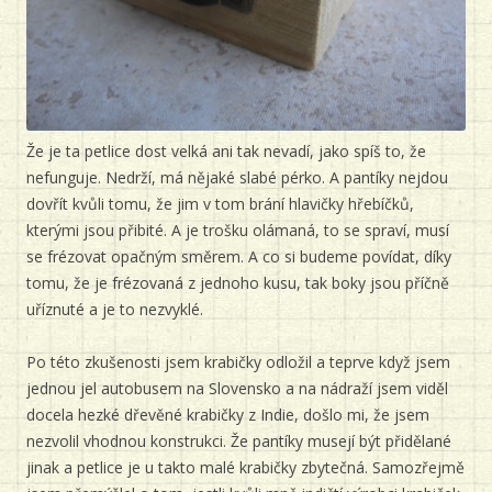
Že je ta petlice dost velká ani tak nevadí, jako spíš to, že
nefunguje. Nedrží, má nějaké slabé pérko. A pantíky nejdou
dovřít kvůli tomu, že jim v tom brání hlavičky hřebíčků,
kterými jsou přibité. A je trošku olámaná, to se spraví, musí
se frézovat opačným směrem. A co si budeme povídat, díky
tomu, že je frézovaná z jednoho kusu, tak boky jsou příčně
uříznuté a je to nezvyklé.
Po této zkušenosti jsem krabičky odložil a teprve když jsem
jednou jel autobusem na Slovensko a na nádraží jsem viděl
docela hezké dřevěné krabičky z Indie, došlo mi, že jsem
nezvolil vhodnou konstrukci. Že pantíky musejí být přidělané
jinak a petlice je u takto malé krabičky zbytečná. Samozřejmě