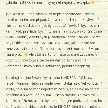
vybrala. Ještě do ní musím vymyslet nějaké překvápko
Já a kraslice … paní Vlaďko, to nejde dohromady. Přidám
slovíčko zatím, pro případ, že bych změnil názor. Kdybych já
měl doma kraslici, víte, jak by dopadla? Nevěděl bych co s ní,
kam ji dát, překládal bych ji z místa na místo, a skončila by na
půdě v krabici, odkud bych ji vytahoval jednou za rok. Chcete,
aby takhle dopadl váš tzv.,,KINDER". Víte, jak je těžké pro
mne vyslovit tuto nepříjemnou pravdu. Ani moc ne, už v tom
mám praxi.
Ale vážím si toho, máte to u mě zapsané. A
když budu v ouzkých, tak se na Vás obrátím jako na
kamaráda (slovo přítel je zakázané, pokud se nepletu).
Navrhuji ale jiné řešení. Vy mi toho KINDERA půjčíte na
letošní Vánoce. Nebo se kinderové instalují až o Velikonocích?
Vidíte, že si na to moc nepotrpím. Slibuji, že na něj nikdo ani
nesáhne a nikomu ho neukážu. Nebo myslíte, že bych měl?
Dobře, ukážu ho, ale z ruky ho nedám. Jen podívat. A budu ho
smět vyfotit a chlubit se tohle, je KINDER, kterého mi půjčila