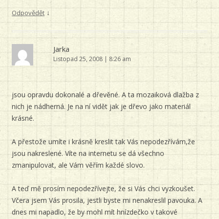
↓
Odpovědět
Jarka
Listopad 25, 2008 | 8:26 am
jsou opravdu dokonalé a dřevěné. A ta mozaiková dlažba z
nich je nádherná. Je na ní vidět jak je dřevo jako materiál
krásné.
A přestože umíte i krásně kreslit tak Vás nepodezřívám,že
jsou nakreslené. Víte na internetu se dá všechno
zmanipulovat, ale Vám věřím každé slovo.
A teď mě prosím nepodezřívejte, že si Vás chci vyzkoušet.
Včera jsem Vás prosila, jestli byste mi nenakreslil pavouka. A
dnes mi napadlo, že by mohl mít hnízdečko v takové