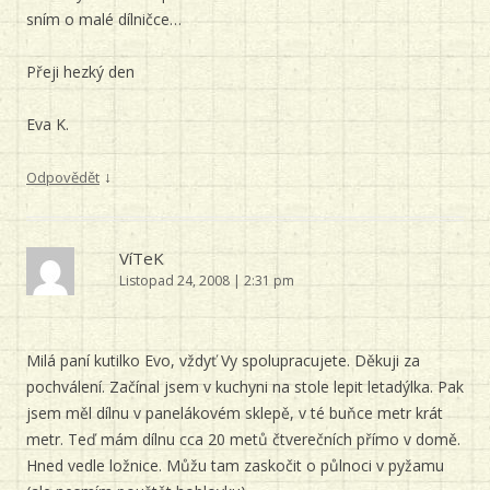
sním o malé dílničce…
Přeji hezký den
Eva K.
↓
Odpovědět
VíTeK
Listopad 24, 2008 | 2:31 pm
Milá paní kutilko Evo, vždyť Vy spolupracujete. Děkuji za
pochválení. Začínal jsem v kuchyni na stole lepit letadýlka. Pak
jsem měl dílnu v panelákovém sklepě, v té buňce metr krát
metr. Teď mám dílnu cca 20 metů čtverečních přímo v domě.
Hned vedle ložnice. Můžu tam zaskočit o půlnoci v pyžamu