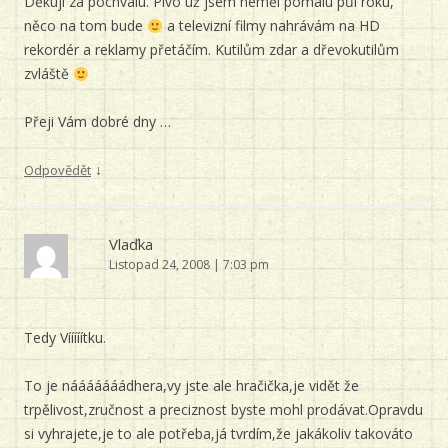
Děkuji za pochvalu. Pivo už jsem neměl pomalu půl roku,
něco na tom bude
a televizní filmy nahrávám na HD
rekordér a reklamy přetáčím. Kutilům zdar a dřevokutilům
zvláště
Přeji Vám dobré dny …
↓
Odpovědět
Vlaďka
Listopad 24, 2008 | 7:03 pm
Tedy Vííííítku.
To je nááááááádhera,vy jste ale hračička,je vidět že
trpělivost,zručnost a preciznost byste mohl prodávat.Opravdu
si vyhrajete,je to ale potřeba,já tvrdím,že jakákoliv takováto