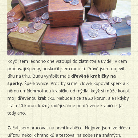
Když jsem jednoho dne vstoupil do zlatnictví a uviděl, v čem
prodávají šperky, poskočil jsem radostí. Právě jsem objevil
díru na trhu. Budu vyrábět malé
dřevěné krabičky na
šperky
. Šperkovnice. Proč by si měl člověk kupovat šperk a k
němu umělohmotnou krabičku od mýdla, když si může koupit
moji dřevěnou krabičku. Nebude sice za 20 korun, ale i kdyby
stála 40 korun, každý raději sáhne po dřevěné krabičce. Já
tedy ano.
Začal jsem pracovat na první krabičce. Nejprve jsem ze dřeva
uříznul několik hranolků a testoval na sobě i na známých,