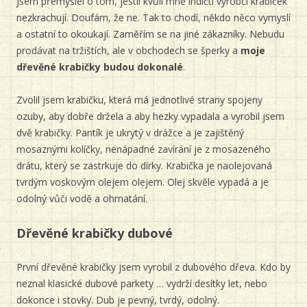
jsem přemýšlel o tom, jestli kvůli mně indičtí výrobci krabiček
nezkrachují. Doufám, že ne. Tak to chodí, někdo něco vymyslí
a ostatní to okoukají. Zaměřím se na jiné zákazníky. Nebudu
prodávat na tržištích, ale v obchodech se šperky a
moje
dřevěné krabičky budou dokonalé
.
Zvolil jsem krabičku, která má jednotlivé strany spojeny
ozuby, aby dobře držela a aby hezky vypadala a vyrobil jsem
dvě krabičky. Pantík je ukrytý v drážce a je zajištěný
mosaznými kolíčky, nenápadné zavírání je z mosazeného
drátu, který se zastrkuje do dírky. Krabička je naolejovaná
tvrdým voskovým olejem olejem. Olej skvěle vypadá a je
odolný vůči vodě a ohmatání.
Dřevěné krabičky dubové
První dřevěné krabičky jsem vyrobil z dubového dřeva. Kdo by
neznal klasické dubové parkety … vydrží desítky let, nebo
dokonce i stovky. Dub je pevný, tvrdý, odolný.