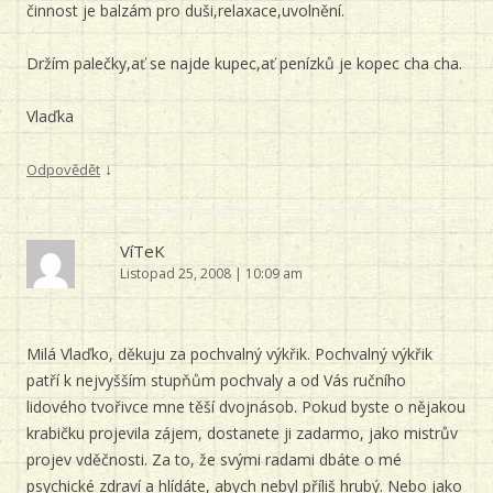
činnost je balzám pro duši,relaxace,uvolnění.
Držím palečky,ať se najde kupec,ať penízků je kopec cha cha.
Vlaďka
↓
Odpovědět
VíTeK
Listopad 25, 2008 | 10:09 am
Milá Vlaďko, děkuju za pochvalný výkřik. Pochvalný výkřik
patří k nejvyšším stupňům pochvaly a od Vás ručního
lidového tvořivce mne těší dvojnásob. Pokud byste o nějakou
krabičku projevila zájem, dostanete ji zadarmo, jako mistrův
projev vděčnosti. Za to, že svými radami dbáte o mé
psychické zdraví a hlídáte, abych nebyl příliš hrubý. Nebo jako