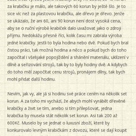
za krabičku je málo, ale takových 60 korun by ještě šlo. Je to
sice víc než za plastovou krabičku, ale dřevo je dřevo. Jenže
se ukázalo, že ani 60, ani 90 korun není dost vysoká cena,
aby se o ruční výrobě krabiček dalo uvažovat jako o zdroji
příjmu. Nedokážu přesně říci, kolik času mi zabrala výroba
jedné krabičky. Jestli to byla hodina nebo dvě. Pokud bych bral
čistou práci, tak možná hodina a něco a pokud bych do toho
započítal i všelijaké popojíždění a shánění materiálu, uklízení v
dílně a seřizování strojů, tak by to byly hodiny dvě. A kdybych
do toho měl započítat cenu strojů, pronájem dílny, tak bych
mohl přidat další hodinu.
Nevím, jak vy, ale já si hodinu své práce cením na několik set
korun. A za toho mi vychází, že abych mohl vyrábět dřevěné
krabičky a živit se tím, anebo si tím přilepšovat, jedna
krabička by musela stát několik set korun. Asi tak 200 až
600Kč. Muselo by se jednat o luxusní zboží, které by
konkurovalo levným krabičkám z dovozu, které se dají koupit