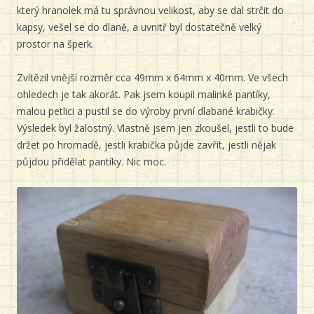
který hranolek má tu správnou velikost, aby se dal strčit do
kapsy, vešel se do dlaně, a uvnitř byl dostatečně velký
prostor na šperk.
Zvítězil vnější rozměr cca 49mm x 64mm x 40mm. Ve všech
ohledech je tak akorát. Pak jsem koupil malinké pantíky,
malou petlici a pustil se do výroby první dlabané krabičky.
Výsledek byl žalostný. Vlastně jsem jen zkoušel, jestli to bude
držet po hromadě, jestli krabička půjde zavřít, jestli nějak
půjdou přidělat pantíky. Nic moc.