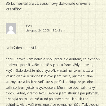
86 komentářů u „
Deosumovy dokonalé dřevěné
krabičky
“
Eva
Listopad 24, 2008 | 10:42 am
Dobrý den pane Vítku,
nepíšu abych Vám nabídla spolupráci, ale doufám, že alespoň
pochvala potěší. Vaše krabičky jsou krásné! Vždy obdivuji,
když někdo dokáže něco vytvořit vlastníma rukama. Už u
Vašich článků v rubrice kutilové jsem žasla, jak manuálně
zručný jste a kolik nářadí jste si pořídil. Zjišťuji, že je toho
tolik co jsem ještě nevyzkoušela. Musím se pochválit, taky
trochu kutím, v rámci bytu. Dětem jsem stloukla pár prkýnek,
připojila na to klouzačku od palandy a mají klouzku se
schůdky. Ale s vaší precizností se rovnat nemůžu. Tak trochu