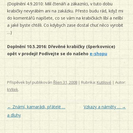
(Doplnění 4.9.2010: Milí čtenáři a zákazníci, v tuto dobu
krabičky nevyrábím ani na zakázku. Přesto budu rád, když mi
do komentářů napíšete, co se vám na krabičkách líbí a nelíbí
a jaké byste chtěli. Co kdybych zase dostal chuť něco vyrobit
…)
Doplnění 10.5.2016: Dřevěné krabičky (šperkovnice)
opět v prodeji! Podívejte se do našeho
e-shopu
Příspěvek byl publikován
Říjen 31, 2008
| Rubrika:
Kutilové
| Autor:
kVítek
.
Navigace
←
Známí, kamarádi, přátelé …
Vzkazy a náměty …
→
pro
a dluhy
příspěvky