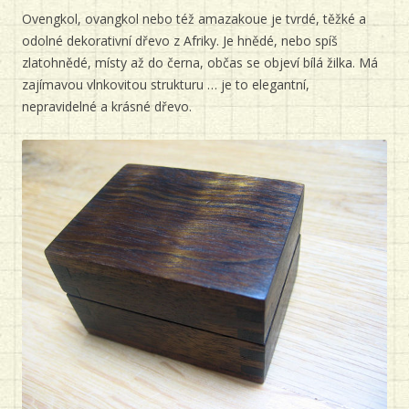
Ovengkol, ovangkol nebo též amazakoue je tvrdé, těžké a
odolné dekorativní dřevo z Afriky. Je hnědé, nebo spíš
zlatohnědé, místy až do černa, občas se objeví bílá žilka. Má
zajímavou vlnkovitou strukturu … je to elegantní,
nepravidelné a krásné dřevo.