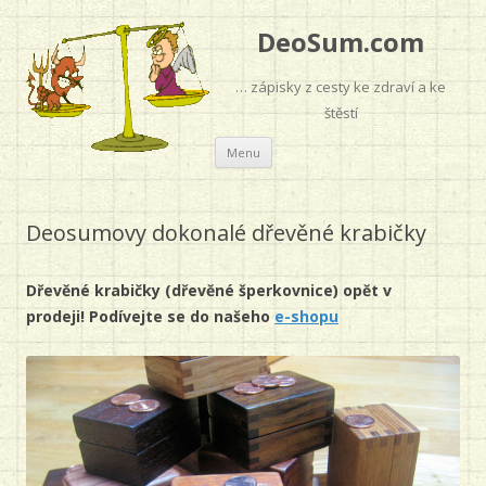
DeoSum.com
… zápisky z cesty ke zdraví a ke
štěstí
Přejít
Menu
k
obsahu
webu
Deosumovy dokonalé dřevěné krabičky
Dřevěné krabičky (dřevěné šperkovnice) opět v
prodeji! Podívejte se do našeho
e-shopu