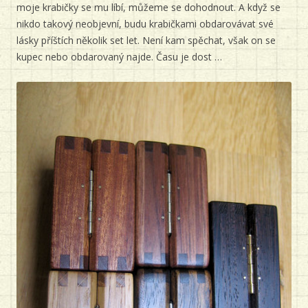
moje krabičky se mu líbí, můžeme se dohodnout. A když se
nikdo takový neobjevní, budu krabičkami obdarovávat své
lásky příštích několik set let. Není kam spěchat, však on se
kupec nebo obdarovaný najde. Času je dost …