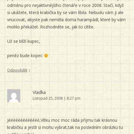
odměnu pro nejaktivnějšího čtenáře v roce 2008. Stačí, když
si ukážete, která krabička by se vám líbila. Nebudu vám ji ale
vnucovat, abyste pak neměla doma harampádí, které by vám
mohlo překážet. Rozhodněte se, jak to cítíte.
Už se blíží kupec,
peněz bude kopec
↓
Odpovědět
Vlaďka
Listopad 25, 2008 | 8:27 pm
Jééééééééééééé,Vítku moc moc ráda přijmu tak krásnou
krabičku a jestli si mohu vybrat,tak na posledním obrázku tu