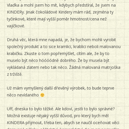
Vlaďka a mohl jsem ho mít, kdybych předstíral, že jsem na
KINDERy. Jinak čokoládové Kindery mám rád, zejména ty
tyčinkové, které mají vyšší poměr hmotnost/cena než
vajíčkové.
Druhá věc, která mne napadá, je, že bychom mohli vyrobit
společný produkt a to sice kramlici, krablici neboli malovanou
krabičku. Zkuste o tom popřemýšlet, cítím ale, že by to
muselo být něco hóóóódně dobrého. Že by musela být
vykládaná zlatem nebo tak něco. Žádná malovaná matrjoška
z tržiště.
Už mám vymyšlený další dřevěný výrobek, to bude teprve
něco nevídaného
Uff, dneska to bylo těžké. Ale kdoví, jestli to bylo správné?
Možná existuje nějaký vyšší důvod, pro který bych měl
KINDERA přijmout, třeba ten, abych se naučil oceňovat věci