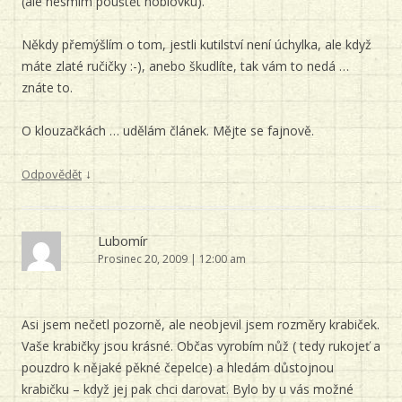
(ale nesmím pouštět hoblovku).
Někdy přemýšlím o tom, jestli kutilství není úchylka, ale když
máte zlaté ručičky :-), anebo škudlíte, tak vám to nedá …
znáte to.
O klouzačkách … udělám článek. Mějte se fajnově.
↓
Odpovědět
Lubomír
Prosinec 20, 2009 | 12:00 am
Asi jsem nečetl pozorně, ale neobjevil jsem rozměry krabiček.
Vaše krabičky jsou krásné. Občas vyrobím nůž ( tedy rukojeť a
pouzdro k nějaké pěkné čepelce) a hledám důstojnou
krabičku – když jej pak chci darovat. Bylo by u vás možné