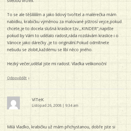
světlou vrchní.
To se ale těšííííííím a jako lidový tvořitel a malérečka mám
nabídku, krabičku výměnou za malované pštrosí vejce,pokud
chcete,je to docela slušná kraslice tzv.,,KINDER",napište
pokud by Vám to udělalo radost,ráda rozdávám kraslice i o
Vánoce jako dárečky ,je to originální.Pokud odmítnete
nebudu se zlobit,každému se líbí něco jiného.
Hezký večer,udělal jste mi radost. Vlaďka velikonoční
↓
Odpovědět
VíTeK
Listopad 26, 2008 | 9:34 am
Milá Vlaďko, krabičku už mám přichystanou, dobře jste si