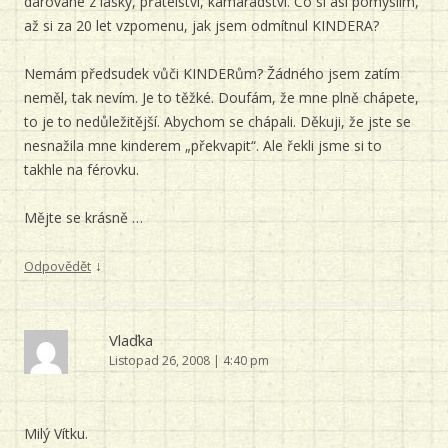
darované z lásky, přátelství, kamarádství. Co si asi pomyslím,
až si za 20 let vzpomenu, jak jsem odmítnul KINDERA?
Nemám předsudek vůči KINDERům? Žádného jsem zatím
neměl, tak nevím. Je to těžké. Doufám, že mne plně chápete,
to je to nedůležitější. Abychom se chápali. Děkuji, že jste se
nesnažila mne kinderem „překvapit“. Ale řekli jsme si to
takhle na férovku.
Mějte se krásně …
↓
Odpovědět
Vlaďka
Listopad 26, 2008 | 4:40 pm
Milý Vítku.