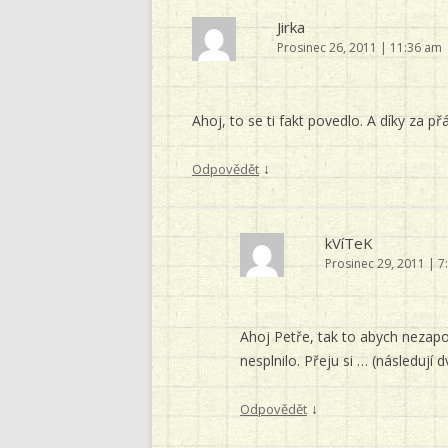
Jirka
Prosinec 26, 2011 | 11:36 am
Ahoj, to se ti fakt povedlo. A díky za přá
↓
Odpovědět
kVíTeK
Prosinec 29, 2011 | 
Ahoj Petře, tak to abych nezapo
nesplnilo. Přeju si … (následují 
↓
Odpovědět