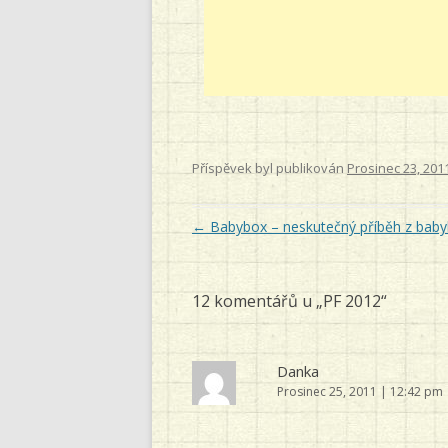
Příspěvek byl publikován
Prosinec 23, 201
Navigace
←
Babybox – neskutečný příběh z bab
pro
příspěvky
12 komentářů u „
PF 2012
“
Danka
Prosinec 25, 2011 | 12:42 pm