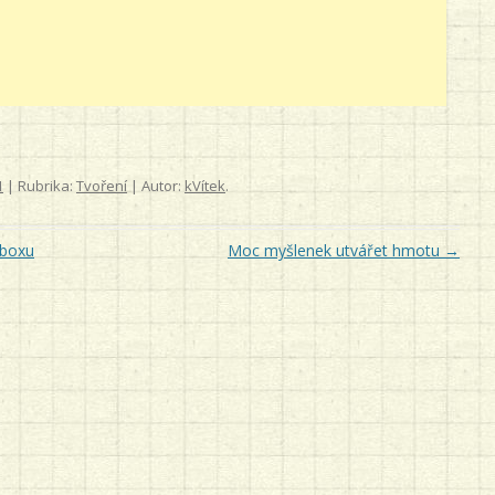
1
| Rubrika:
Tvoření
| Autor:
kVítek
.
yboxu
Moc myšlenek utvářet hmotu
→