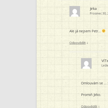
Jirka
Prosinec 30,
Ale já nejsem Petr…
↓
Odpovědět
VíT
Lede
Omlouvám se … :
Promiň Jirko.
↓
Odpovědět