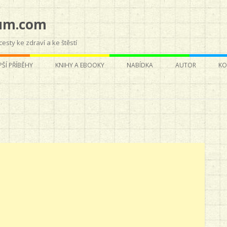
um.com
esty ke zdraví a ke štěstí
Přejít
k
ŠÍ PŘÍBĚHY
KNIHY A EBOOKY
NABÍDKA
AUTOR
KO
obsahu
webu