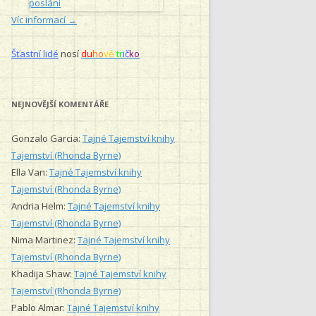
Víc informací →
Šťastní lidé
nosí
du
ho
vé
tr
ič
ko
NEJNOVĚJŠÍ KOMENTÁŘE
Gonzalo Garcia
:
Tajné Tajemství knihy
Tajemství (Rhonda Byrne)
Ella Van
:
Tajné Tajemství knihy
Tajemství (Rhonda Byrne)
Andria Helm
:
Tajné Tajemství knihy
Tajemství (Rhonda Byrne)
Nima Martinez
:
Tajné Tajemství knihy
Tajemství (Rhonda Byrne)
Khadija Shaw
:
Tajné Tajemství knihy
Tajemství (Rhonda Byrne)
Pablo Almar
:
Tajné Tajemství knihy