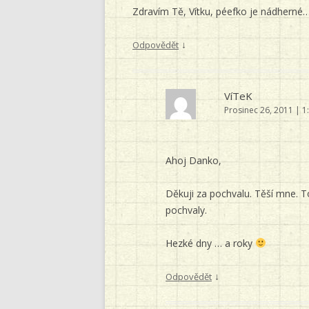
Zdravím Tě, Vítku, péefko je nádhern
↓
Odpovědět
VíTeK
Prosinec 26, 2011 | 1
Ahoj Danko,
Děkuji za pochvalu. Těší mne. To
pochvaly.
Hezké dny … a roky
↓
Odpovědět