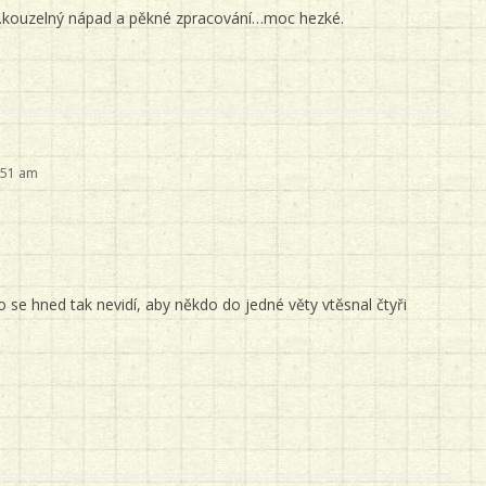
é…kouzelný nápad a pěkné zpracování…moc hezké.
:51 am
 se hned tak nevidí, aby někdo do jedné věty vtěsnal čtyři