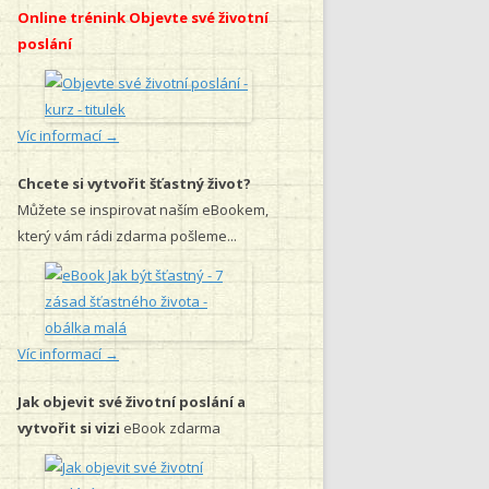
Online trénink Objevte své životní
poslání
Víc informací →
Chcete si vytvořit šťastný život?
Můžete se inspirovat naším eBookem,
který vám rádi zdarma pošleme...
Víc informací →
Jak objevit své životní poslání a
vytvořit si vizi
eBook zdarma