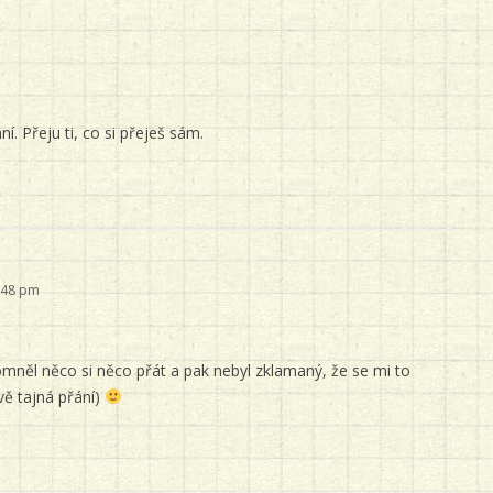
ní. Přeju ti, co si přeješ sám.
7:48 pm
mněl něco si něco přát a pak nebyl zklamaný, že se mi to
dvě tajná přání)