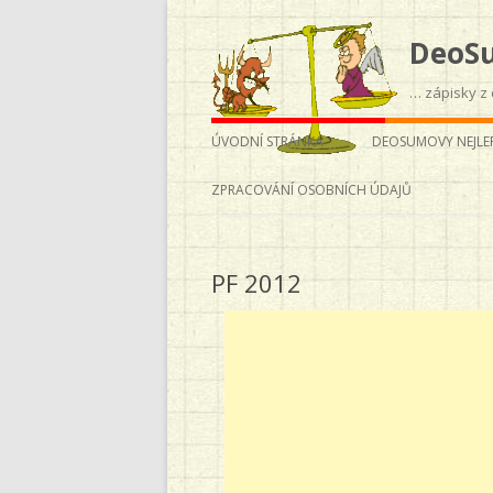
DeoS
… zápisky z c
ÚVODNÍ STRÁNKA
DEOSUMOVY NEJLEP
ZPRACOVÁNÍ OSOBNÍCH ÚDAJŮ
PF 2012