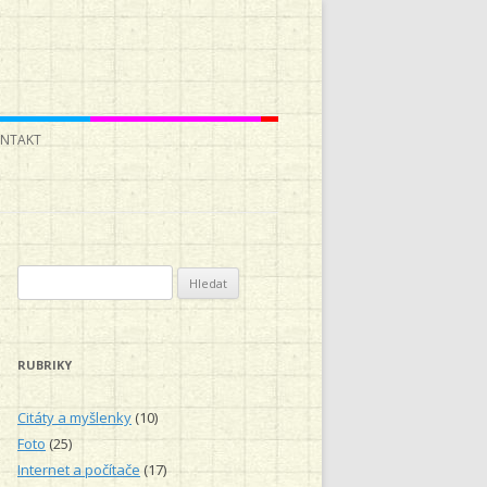
NTAKT
V
y
h
l
RUBRIKY
e
d
Citáty a myšlenky
(10)
á
Foto
(25)
v
Internet a počítače
(17)