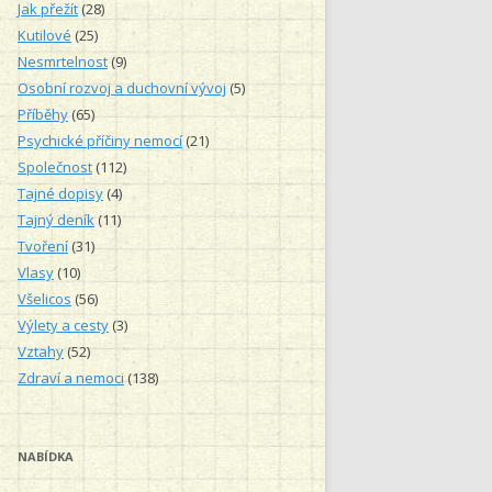
á
Jak přežít
(28)
n
Kutilové
(25)
í
Nesmrtelnost
(9)
Osobní rozvoj a duchovní vývoj
(5)
Příběhy
(65)
Psychické příčiny nemocí
(21)
Společnost
(112)
Tajné dopisy
(4)
Tajný deník
(11)
Tvoření
(31)
Vlasy
(10)
Všelicos
(56)
Výlety a cesty
(3)
Vztahy
(52)
Zdraví a nemoci
(138)
NABÍDKA