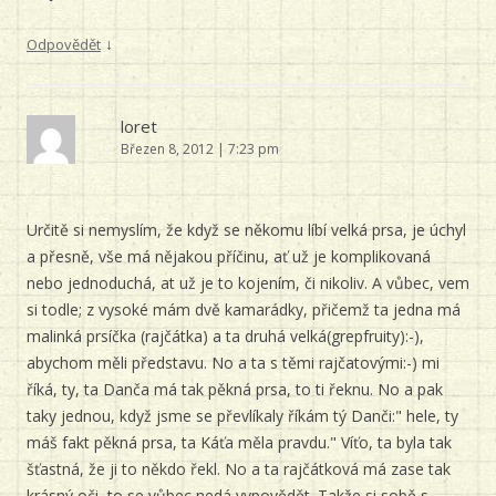
↓
Odpovědět
loret
Březen 8, 2012 | 7:23 pm
Určitě si nemyslím, že když se někomu líbí velká prsa, je úchyl
a přesně, vše má nějakou příčinu, ať už je komplikovaná
nebo jednoduchá, at už je to kojením, či nikoliv. A vůbec, vem
si todle; z vysoké mám dvě kamarádky, přičemž ta jedna má
malinká prsíčka (rajčátka) a ta druhá velká(grepfruity):-),
abychom měli představu. No a ta s těmi rajčatovými:-) mi
říká, ty, ta Danča má tak pěkná prsa, to ti řeknu. No a pak
taky jednou, když jsme se převlíkaly říkám tý Danči:" hele, ty
máš fakt pěkná prsa, ta Káťa měla pravdu." Víťo, ta byla tak
šťastná, že ji to někdo řekl. No a ta rajčátková má zase tak
krásný oči, to se vůbec nedá vypovědět. Takže si sobě s