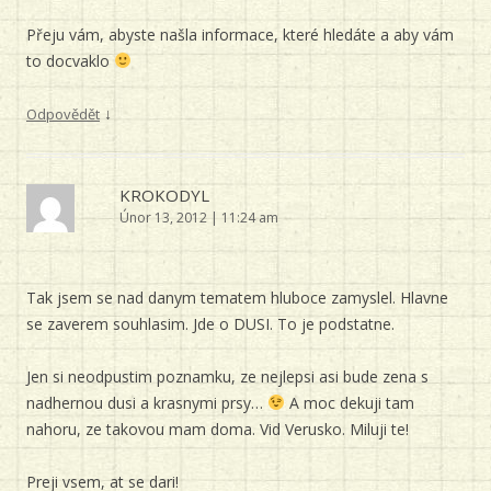
Přeju vám, abyste našla informace, které hledáte a aby vám
to docvaklo
↓
Odpovědět
KROKODYL
Únor 13, 2012 | 11:24 am
Tak jsem se nad danym tematem hluboce zamyslel. Hlavne
se zaverem souhlasim. Jde o DUSI. To je podstatne.
Jen si neodpustim poznamku, ze nejlepsi asi bude zena s
nadhernou dusi a krasnymi prsy…
A moc dekuji tam
nahoru, ze takovou mam doma. Vid Verusko. Miluji te!
Preji vsem, at se dari!