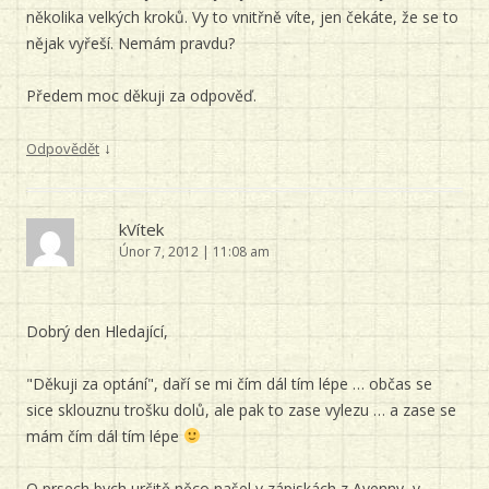
několika velkých kroků. Vy to vnitřně víte, jen čekáte, že se to
nějak vyřeší. Nemám pravdu?
Předem moc děkuji za odpověď.
↓
Odpovědět
kVítek
Únor 7, 2012 | 11:08 am
Dobrý den Hledající,
"Děkuji za optání", daří se mi čím dál tím lépe … občas se
sice sklouznu trošku dolů, ale pak to zase vylezu … a zase se
mám čím dál tím lépe
O prsech bych určitě něco našel v zápiskách z Avenny, v