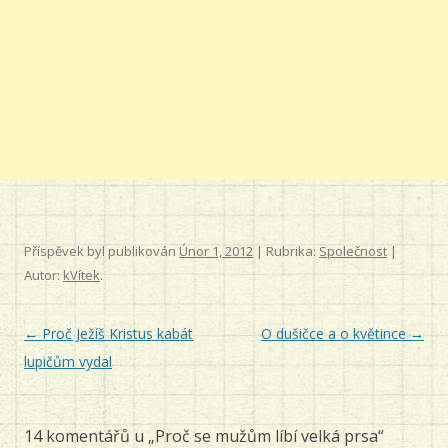
Příspěvek byl publikován
Únor 1, 2012
| Rubrika:
Společnost
|
Autor:
kVítek
.
Navigace
←
Proč Ježíš Kristus kabát
O dušičce a o květince
→
pro
lupičům vydal
příspěvky
14 komentářů u „
Proč se mužům líbí velká prsa
“