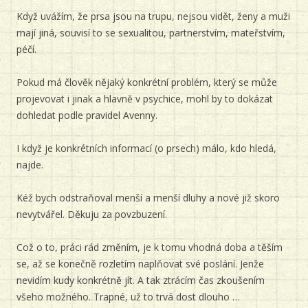
Když uvážím, že prsa jsou na trupu, nejsou vidět, ženy a muži
mají jiná, souvisí to se sexualitou, partnerstvím, mateřstvím,
péčí.
Pokud má člověk nějaký konkrétní problém, který se může
projevovat i jinak a hlavně v psychice, mohl by to dokázat
dohledat podle pravidel Avenny.
I když je konkrétních informací (o prsech) málo, kdo hledá,
najde.
Kéž bych odstraňoval menší a menší dluhy a nové již skoro
nevytvářel. Děkuju za povzbuzení.
Což o to, práci rád změním, je k tomu vhodná doba a těším
se, až se konečně rozletím naplňovat své poslání. Jenže
nevidím kudy konkrétně jít. A tak ztrácím čas zkoušením
všeho možného. Trapné, už to trvá dost dlouho …