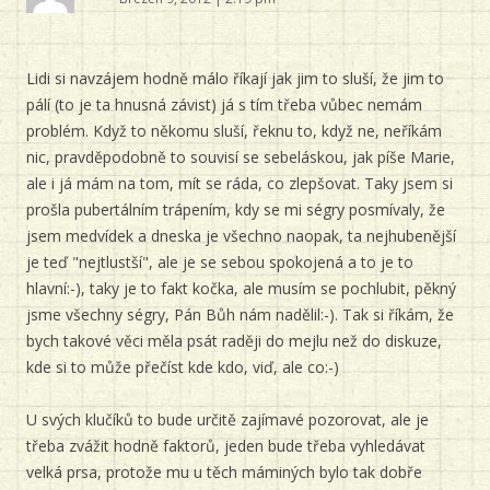
Lidi si navzájem hodně málo říkají jak jim to sluší, že jim to
pálí (to je ta hnusná závist) já s tím třeba vůbec nemám
problém. Když to někomu sluší, řeknu to, když ne, neříkám
nic, pravděpodobně to souvisí se sebeláskou, jak píše Marie,
ale i já mám na tom, mít se ráda, co zlepšovat. Taky jsem si
prošla pubertálním trápením, kdy se mi ségry posmívaly, že
jsem medvídek a dneska je všechno naopak, ta nejhubenější
je teď "nejtlustší", ale je se sebou spokojená a to je to
hlavní:-), taky je to fakt kočka, ale musím se pochlubit, pěkný
jsme všechny ségry, Pán Bůh nám nadělil:-). Tak si říkám, že
bych takové věci měla psát raději do mejlu než do diskuze,
kde si to může přečíst kde kdo, viď, ale co:-)
U svých klučíků to bude určitě zajímavé pozorovat, ale je
třeba zvážit hodně faktorů, jeden bude třeba vyhledávat
velká prsa, protože mu u těch máminých bylo tak dobře