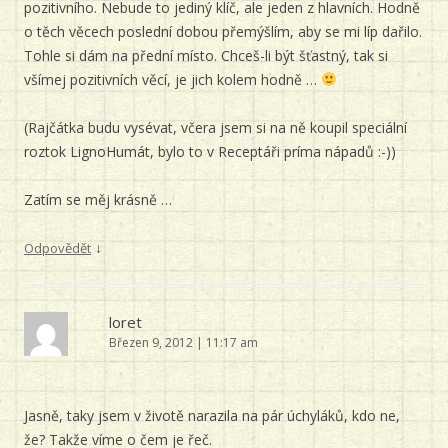
pozitivního. Nebude to jediný klíč, ale jeden z hlavních. Hodně
o těch věcech poslední dobou přemýšlím, aby se mi líp dařilo.
Tohle si dám na přední místo. Chceš-li být šťastný, tak si
všímej pozitivních věcí, je jich kolem hodně …
(Rajčátka budu vysévat, včera jsem si na ně koupil speciální
roztok LignoHumát, bylo to v Receptáři príma nápadů :-))
Zatím se měj krásně …
↓
Odpovědět
loret
Březen 9, 2012 | 11:17 am
Jasně, taky jsem v životě narazila na pár úchyláků, kdo ne,
že? Takže víme o čem je řeč.