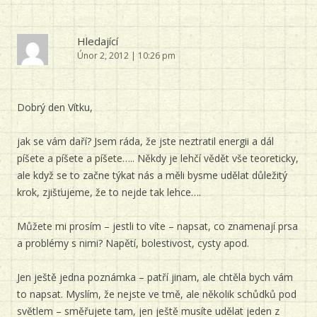
Hledající
Únor 2, 2012 | 10:26 pm
Dobrý den Vítku,
jak se vám daří? Jsem ráda, že jste neztratil energii a dál
píšete a píšete a píšete….. Někdy je lehčí vědět vše teoreticky,
ale když se to začne týkat nás a měli bysme udělat důležitý
krok, zjišťujeme, že to nejde tak lehce….
Můžete mi prosím – jestli to víte – napsat, co znamenají prsa
a problémy s nimi? Napětí, bolestivost, cysty apod.
Jen ještě jedna poznámka – patří jinam, ale chtěla bych vám
to napsat. Myslím, že nejste ve tmě, ale několik schůdků pod
světlem – směřujete tam, jen ještě musíte udělat jeden z