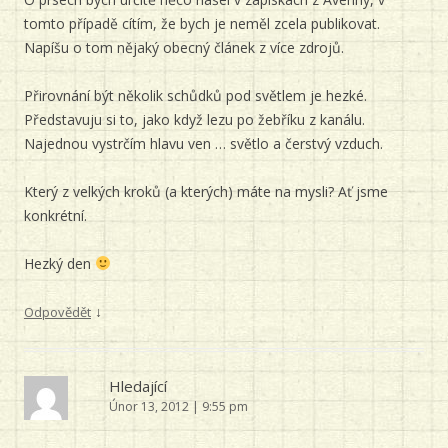
tomto případě cítím, že bych je neměl zcela publikovat.
Napíšu o tom nějaký obecný článek z více zdrojů.
Přirovnání být několik schůdků pod světlem je hezké.
Představuju si to, jako když lezu po žebříku z kanálu.
Najednou vystrčím hlavu ven … světlo a čerstvý vzduch.
Který z velkých kroků (a kterých) máte na mysli? Ať jsme
konkrétní.
Hezký den
↓
Odpovědět
Hledající
Únor 13, 2012 | 9:55 pm