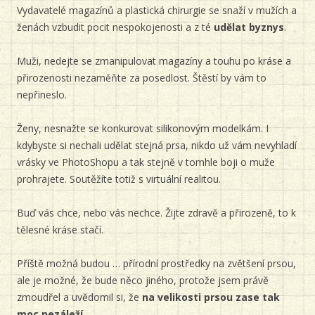
Vydavatelé magazínů a plastická chirurgie se snaží v mužích a
ženách vzbudit pocit nespokojenosti a z té
udělat byznys
.
Muži, nedejte se zmanipulovat magazíny a touhu po kráse a
přirozenosti nezaměňte za posedlost. Štěstí by vám to
nepřineslo.
Ženy, nesnažte se konkurovat silikonovým modelkám. I
kdybyste si nechali udělat stejná prsa, nikdo už vám nevyhladí
vrásky ve PhotoShopu a tak stejně v tomhle boji o muže
prohrajete. Soutěžíte totiž s virtuální realitou.
Buď vás chce, nebo vás nechce. Žijte zdravě a přirozeně, to k
tělesné kráse stačí.
Příště možná budou … přírodní prostředky na zvětšení prsou,
ale je možné, že bude něco jiného, protože jsem právě
zmoudřel a uvědomil si, že
na velikosti prsou zase tak
moc nezáleží …