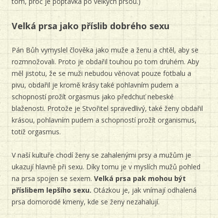
tom, proč je poptávka po velkých prsou.)
Velká prsa jako příslib dobrého sexu
Pán Bůh vymyslel člověka jako muže a ženu a chtěl, aby se
rozmnožovali. Proto je obdařil touhou po tom druhém. Aby
měl jistotu, že se muži nebudou věnovat pouze fotbalu a
pivu, obdařil je kromě krásy také pohlavním pudem a
schopností prožít orgasmus jako předchuť nebeské
blaženosti. Protože je Stvořitel spravedlivý, také ženy obdařil
krásou, pohlavním pudem a schopností prožít organismus,
totiž orgasmus.
V naší kultuře chodí ženy se zahalenými prsy a mužům je
ukazují hlavně při sexu. Díky tomu je v myslích mužů pohled
na prsa spojen se sexem.
Velká prsa pak mohou být
příslibem lepšího sexu.
Otázkou je, jak vnímají odhalená
prsa domorodé kmeny, kde se ženy nezahalují.