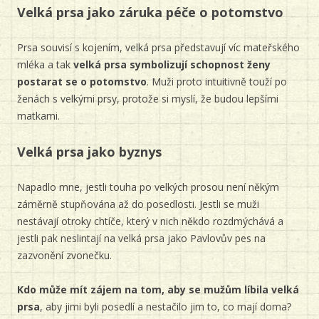
Velká prsa jako záruka péče o potomstvo
Prsa souvisí s kojením, velká prsa představují víc mateřského
mléka a tak
velká prsa symbolizují schopnost ženy
postarat se o potomstvo
. Muži proto intuitivně touží po
ženách s velkými prsy, protože si myslí, že budou lepšími
matkami.
Velká prsa jako byznys
Napadlo mne, jestli touha po velkých prosou není někým
záměrně stupňována až do posedlosti. Jestli se muži
nestávají otroky chtíče, který v nich někdo rozdmýchává a
jestli pak neslintají na velká prsa jako Pavlovův pes na
zazvonění zvonečku.
Kdo může mít zájem na tom, aby se mužům líbila velká
prsa
, aby jimi byli posedlí a nestačilo jim to, co mají doma?