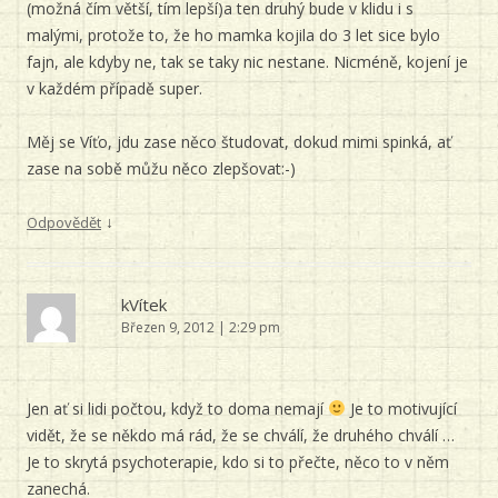
(možná čím větší, tím lepší)a ten druhý bude v klidu i s
malými, protože to, že ho mamka kojila do 3 let sice bylo
fajn, ale kdyby ne, tak se taky nic nestane. Nicméně, kojení je
v každém případě super.
Měj se Víťo, jdu zase něco študovat, dokud mimi spinká, ať
zase na sobě můžu něco zlepšovat:-)
↓
Odpovědět
kVítek
Březen 9, 2012 | 2:29 pm
Jen ať si lidi počtou, když to doma nemají
Je to motivující
vidět, že se někdo má rád, že se chválí, že druhého chválí …
Je to skrytá psychoterapie, kdo si to přečte, něco to v něm
zanechá.