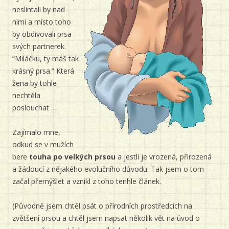
neslintali by nad
nimi a místo toho
by obdivovali prsa
svých partnerek.
“Miláčku, ty máš tak
krásný prsa.” Která
žena by tohle
nechtěla
poslouchat …
Zajímalo mne,
odkud se v mužích
bere
touha po velkých prsou
a jestli je vrozená, přirozená
a žádoucí z nějakého evolučního důvodu. Tak jsem o tom
začal přemýšlet a vznikl z toho tenhle článek.
(Původně jsem chtěl psát o přírodních prostředcích na
zvětšení prsou a chtěl jsem napsat několik vět na úvod o