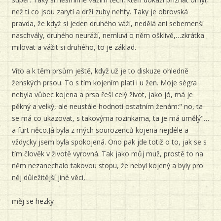
než ti co jsou zarytí a drží zuby nehty. Taky je obrovská
pravda, že když si jeden druhého váží, nedělá ani sebemenší
naschvály, druhého neuráží, nemluví o něm ošklivě,…zkrátka
milovat a vážit si druhého, to je základ.
Víťo a k těm prsům ještě, když už je to diskuze ohledně
ženských prsou. To s tím kojením platí i u žen. Moje ségra
nebyla vůbec kojena a prsa řeší celý život, jako jó, má je
pěkný a velký, ale neustále hodnotí ostatním ženám:" no, ta
se má co ukazovat, s takovýma rozinkama, ta je má umělý"…
a furt něco.Já byla z mých sourozenců kojena nejdéle a
vždycky jsem byla spokojená. Ono pak jde totiž o to, jak se s
tím člověk v životě vyrovná. Tak jako můj muž, prostě to na
něm nezanechalo takovou stopu, že nebyl kojený a byly pro
něj důležitější jiné věci,…
měj se hezky