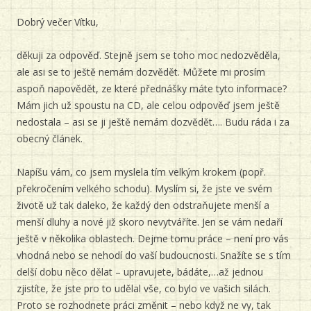
Dobrý večer Vítku,
děkuji za odpověď. Stejně jsem se toho moc nedozvěděla,
ale asi se to ještě nemám dozvědět. Můžete mi prosím
aspoň napovědět, ze které přednášky máte tyto informace?
Mám jich už spoustu na CD, ale celou odpověď jsem ještě
nedostala – asi se ji ještě nemám dozvědět…. Budu ráda i za
obecný článek.
Napíšu vám, co jsem myslela tím velkým krokem (popř.
překročením velkého schodu). Myslím si, že jste ve svém
životě už tak daleko, že každý den odstraňujete menší a
menší dluhy a nové již skoro nevytváříte. Jen se vám nedaří
ještě v několika oblastech. Dejme tomu práce – není pro vás
vhodná nebo se nehodí do vaší budoucnosti. Snažíte se s tím
delší dobu něco dělat – upravujete, bádáte,…až jednou
zjistíte, že jste pro to udělal vše, co bylo ve vašich silách.
Proto se rozhodnete práci změnit – nebo když ne vy, tak