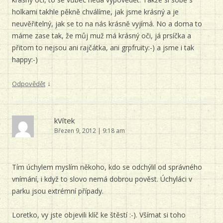
holkami takhle pěkně chválíme, jak jsme krásný a je
neuvěřitelný, jak se to na nás krásně vyjímá. No a doma to
máme zase tak, že můj muž má krásný oči, já prsíčka a
přitom to nejsou ani rajčátka, ani grpfruity:-) a jsme i tak
happy:-)
↓
Odpovědět
kVítek
Březen 9, 2012 | 9:18 am
Tím úchylem myslím někoho, kdo se odchýlil od správného
vnímání, i když to slovo nemá dobrou pověst. Úchyláci v
parku jsou extrémní případy.
Loretko, vy jste objevili klíč ke štěstí :-). Všímat si toho