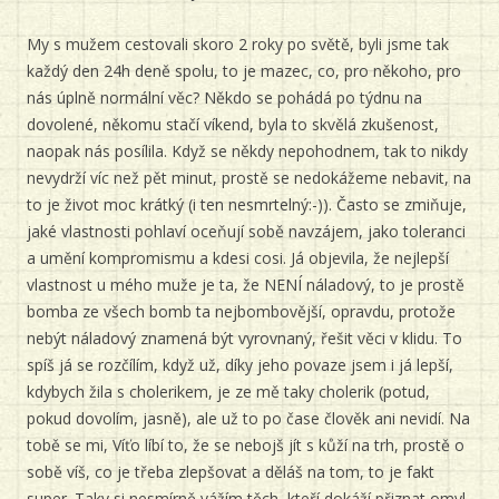
My s mužem cestovali skoro 2 roky po světě, byli jsme tak
každý den 24h deně spolu, to je mazec, co, pro někoho, pro
nás úplně normální věc? Někdo se pohádá po týdnu na
dovolené, někomu stačí víkend, byla to skvělá zkušenost,
naopak nás posílila. Když se někdy nepohodnem, tak to nikdy
nevydrží víc než pět minut, prostě se nedokážeme nebavit, na
to je život moc krátký (i ten nesmrtelný:-)). Často se zmiňuje,
jaké vlastnosti pohlaví oceňují sobě navzájem, jako toleranci
a umění kompromismu a kdesi cosi. Já objevila, že nejlepší
vlastnost u mého muže je ta, že NENÍ náladový, to je prostě
bomba ze všech bomb ta nejbombovější, opravdu, protože
nebýt náladový znamená být vyrovnaný, řešit věci v klidu. To
spíš já se rozčílím, když už, díky jeho povaze jsem i já lepší,
kdybych žila s cholerikem, je ze mě taky cholerik (potud,
pokud dovolím, jasně), ale už to po čase člověk ani nevidí. Na
tobě se mi, Víťo líbí to, že se nebojš jít s kůží na trh, prostě o
sobě víš, co je třeba zlepšovat a děláš na tom, to je fakt
super. Taky si nesmírně vážím těch, kteří dokáží přiznat omyl,