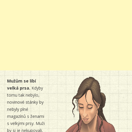
Mužům se líbí
velká prsa.
Kdyby
tomu tak nebylo,
novinové stánky by
nebyly plné
magazínů s ženami
s velkými prsy. Muži
by si je nekupovali,