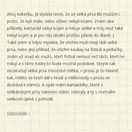
Ahoj kvítečku, já slyšela teorii, že se velká prsa líbí mužům i
proto, že byli málo, nebo vůbec nebyli kojeni. Znám oba
příklady, kamarád nebyl kojen a miluje veliké a můj muž také
nebyl kojen a je pro něj ideální prsíčko pěkně do dlaně:-).
Také jsem si kdysi myslela, že všichni muži mají rádi velká
prsa, nebo jiný příklad, že všichni koukaj na fotbal a prdlačky,
znám už snad víc mužů, kteří fotbal nemusí než těch, kteří ho
milují a s těmi ňadry to bude možná podobné. Stejně tak
nezaručují velká prsa množství mléka, v prsou je to hlavně
tuk, mléko se tvoří dál v hrudi a mlékovody v prsou se
dostává k mimču. A opět mám kamarádky, které s
velikánskými prsy nakonec vůbec nekojily a ty s normální
velikostí úplně v pohodě.
↓
Odpovědět