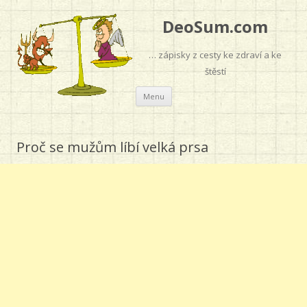
DeoSum.com
… zápisky z cesty ke zdraví a ke
štěstí
Přejít
Menu
k
obsahu
webu
Proč se mužům líbí velká prsa