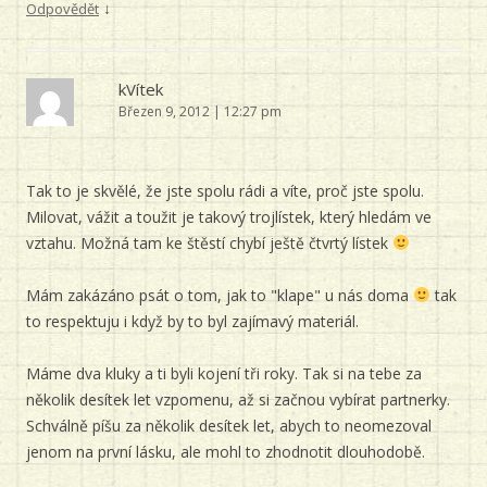
↓
Odpovědět
kVítek
Březen 9, 2012 | 12:27 pm
Tak to je skvělé, že jste spolu rádi a víte, proč jste spolu.
Milovat, vážit a toužit je takový trojlístek, který hledám ve
vztahu. Možná tam ke štěstí chybí ještě čtvrtý lístek
Mám zakázáno psát o tom, jak to "klape" u nás doma
tak
to respektuju i když by to byl zajímavý materiál.
Máme dva kluky a ti byli kojení tři roky. Tak si na tebe za
několik desítek let vzpomenu, až si začnou vybírat partnerky.
Schválně píšu za několik desítek let, abych to neomezoval
jenom na první lásku, ale mohl to zhodnotit dlouhodobě.