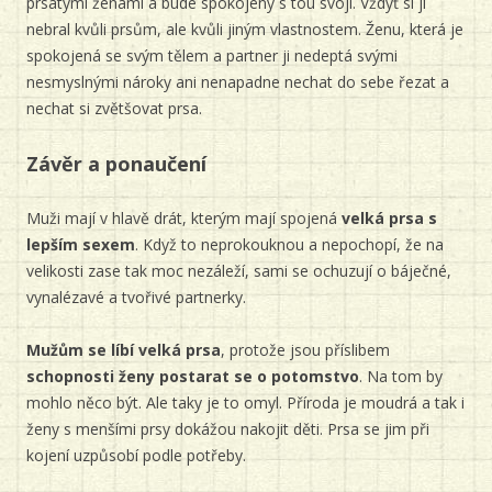
prsatými ženami a bude spokojený s tou svojí. Vždyť si ji
nebral kvůli prsům, ale kvůli jiným vlastnostem. Ženu, která je
spokojená se svým tělem a partner ji nedeptá svými
nesmyslnými nároky ani nenapadne nechat do sebe řezat a
nechat si zvětšovat prsa.
Závěr a ponaučení
Muži mají v hlavě drát, kterým mají spojená
velká prsa s
lepším sexem
. Když to neprokouknou a nepochopí, že na
velikosti zase tak moc nezáleží, sami se ochuzují o báječné,
vynalézavé a tvořivé partnerky.
Mužům se líbí velká prsa
, protože jsou příslibem
schopnosti ženy postarat se o potomstvo
. Na tom by
mohlo něco být. Ale taky je to omyl. Příroda je moudrá a tak i
ženy s menšími prsy dokážou nakojit děti. Prsa se jim při
kojení uzpůsobí podle potřeby.