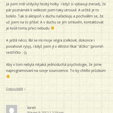
Já jsem měl vždycky hezký holky. I když si vybavuji (nerad), že
pár poznámek k velikosti jsem taky utrousil. A určitě je to
bolelo. Tak si alespoň v duchu nafackuju a pochválím se, že
už jsem na to přišel. A v duchu se jim omluvím, kontaktovat
je kvůli tomu přeci nebudu
A ještě něco, líbí se mi moje ségra (celkově, dokonce i
povahové rysy), i když jsem jí v dětství říkal "držko" (promiň
sestřičko :-)).
Aby v tom nebyla nějaká jednoduchá psychologie, že jsme
naprogramovaní na svoje sourozence. To by chtělo průzkum
↓
Odpovědět
loret
Březen 9, 2012 | 2:19 pm