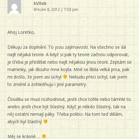
kVítek
Březen 8, 2012 | 7:03 pm
Ahoj Loretko,
Děkuju za doplnění. To jsou zajímavosti. Na všechno se dá
najít nějaká teorie. A když si pak ty teorie začnou odporovat,
je třeba je předělat nebo najít nějakou jinou teorii. Zeptám se
maminky, jak dlouho mne kojila. Mně se líbila velká prsa, pak
mi došlo, že jsem asi úchyl
Nebudu přeci úchyl, tak jsem
to změnil a zohledňuju i jiné parametry.
Člověku se musí rozhodnout, jestli chce tohle nebo támhle to
anebo jestli chce být šťastný. Když je někdo šťastný, tak na
něj ostatní nemají páky. Třeba politici. Na tom teď dělám,
abych byl šťastný
Měj se krásně …